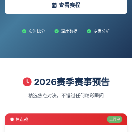
查看赛程
实时比分
深度数据
专家分析
2026赛季赛事预告
精选焦点对决，不错过任何精彩瞬间
焦点战
进行中