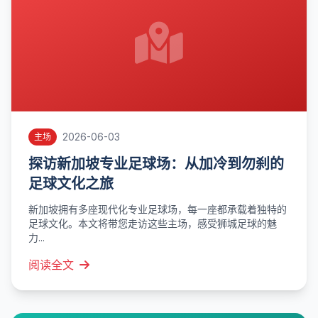
2026-06-03
主场
探访新加坡专业足球场：从加冷到勿刹的
足球文化之旅
新加坡拥有多座现代化专业足球场，每一座都承载着独特的
足球文化。本文将带您走访这些主场，感受狮城足球的魅
力...
阅读全文