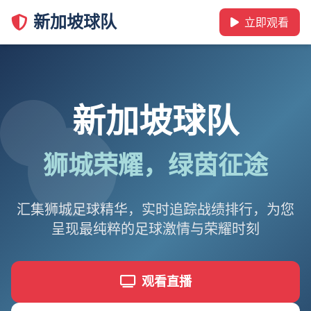
新加坡球队
立即观看
新加坡球队
狮城荣耀，绿茵征途
汇集狮城足球精华，实时追踪战绩排行，为您
呈现最纯粹的足球激情与荣耀时刻
观看直播