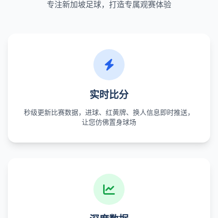
专注新加坡足球，打造专属观赛体验
实时比分
秒级更新比赛数据，进球、红黄牌、换人信息即时推送，
让您仿佛置身球场