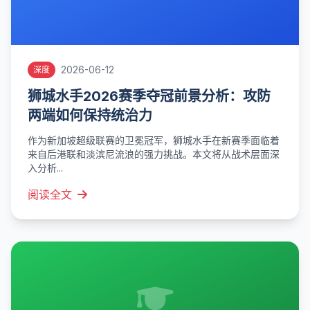
2026-06-12
深度
狮城水手2026赛季夺冠前景分析：攻防
两端如何保持统治力
作为新加坡超级联赛的卫冕冠军，狮城水手在新赛季面临着
来自后港联和淡滨尼流浪的强力挑战。本文将从战术层面深
入分析...
阅读全文