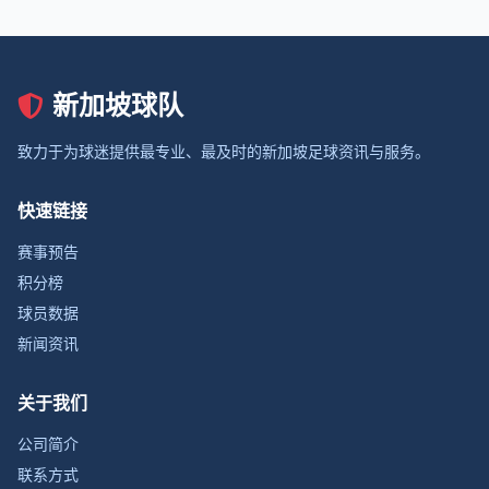
新加坡球队
致力于为球迷提供最专业、最及时的新加坡足球资讯与服务。
快速链接
赛事预告
积分榜
球员数据
新闻资讯
关于我们
公司简介
联系方式