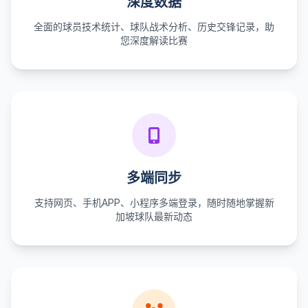
深度数据
全面的球员技术统计、球队战术分析、历史交锋记录，助
您深度解读比赛
多端同步
支持网页、手机APP、小程序多端登录，随时随地掌握新
加坡球队最新动态